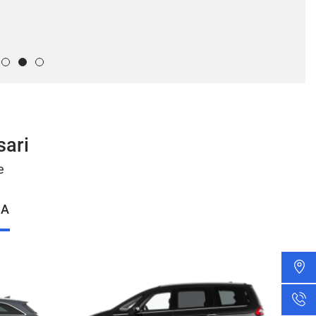
sari
e
IA