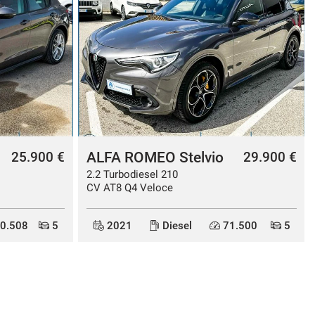
ALFA ROMEO Tonale
29.900 €
32.500 €
1.5 130 CV MHEV
TCT7 Sprint
.500
5
2026
Elettrica/Benzina
0
5