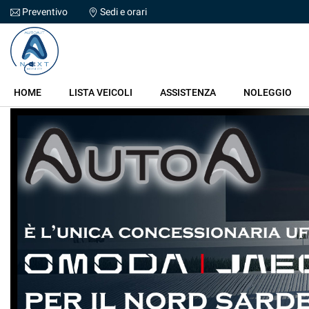
Preventivo
Sedi e orari
Le
tue
preferenze
di
HOME
consenso
HOME
LISTA VEICOLI
ASSISTENZA
NOLEGGIO
Il
LISTA VEICOLI
seguente
pannello
ASSISTENZA
ti
consente
di
NOLEGGIO
esprimere
le
tue
VALUTAZIONE USATO
preferenze
di
consenso
DICONO DI NOI
alle
tecnologie
CONTATTI
di