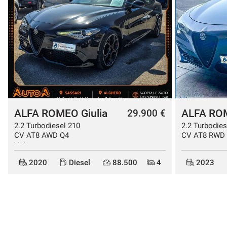
questi
strumenti
di
tracciamento
si
rimanda
alla
cookie
policy.
Puoi
rivedere
ALFA ROMEO Stelvio
ALFA ROM
33.900 €
e
2.2 Turbodiesel 160
2.2 Turbodies
modificare
CV AT8 RWD Sprint
CV AT8 RWD 
le
tue
scelte
2023
Diesel
77.000
5
2020
in
qualsiasi
momento.
a