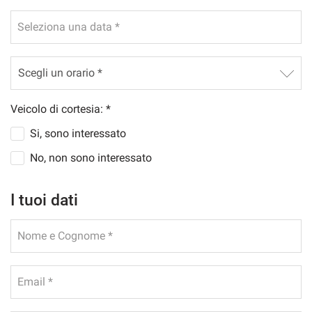
Seleziona una data *
mpre
Cookie necessari
ilitato
Cookie delle preferenze
Veicolo di cortesia: *
Si, sono interessato
Cookie per il miglioramento dell'esperienza utente
No, non sono interessato
Cookie analitici
I tuoi dati
Cookie di marketing
Nome e Cognome *
Leggi
Email *
la
cookie
policy