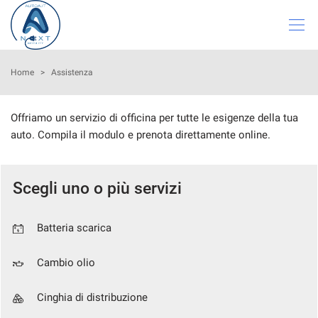
Le
tue
preferenze
di
HOME
Home
>
Assistenza
consenso
Il
LISTA VEICOLI
Offriamo un servizio di officina per tutte le esigenze della tua
seguente
auto. Compila il modulo e prenota direttamente online.
pannello
ASSISTENZA
ti
consente
di
Scegli uno o più servizi
NOLEGGIO
esprimere
le
tue
VALUTAZIONE USATO
Batteria scarica
preferenze
di
Cambio olio
consenso
DICONO DI NOI
alle
tecnologie
Cinghia di distribuzione
CONTATTI
di