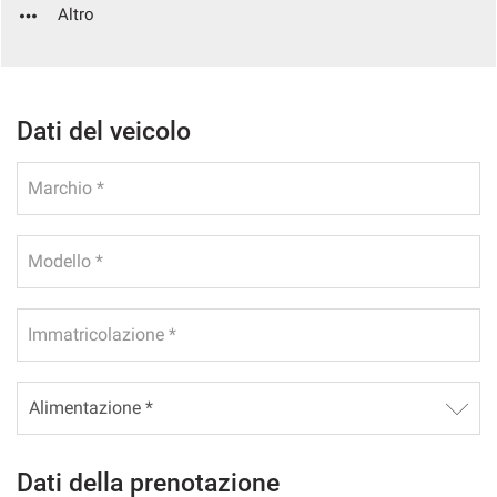
Altro
questi
strumenti
di
tracciamento
si
Dati del veicolo
rimanda
alla
cookie
Marchio *
policy.
Puoi
rivedere
Modello *
e
modificare
le
tue
Immatricolazione *
scelte
in
qualsiasi
momento.
Dati della prenotazione
a