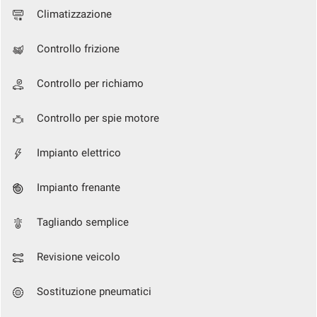
tracciamento
Climatizzazione
che
NEWS
adottiamo
per
Controllo frizione
offrire
le
Controllo per richiamo
funzionalità
e
svolgere
Controllo per spie motore
le
attività
Impianto elettrico
di
seguito
Impianto frenante
descritte.
Per
ottenere
Tagliando semplice
maggiori
informazioni
Revisione veicolo
sull'utilità
e
sul
Sostituzione pneumatici
funzionamento
di