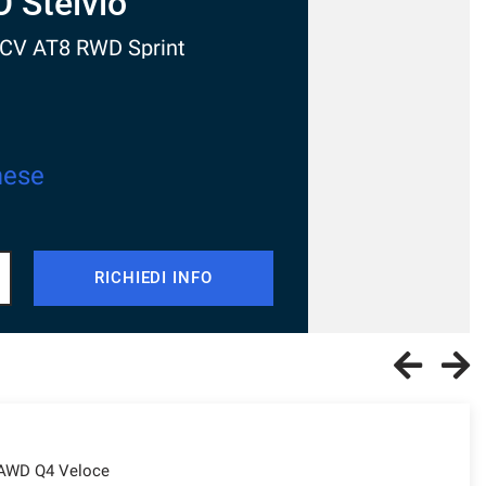
LFA ROMEO Tonale
 130 CV MHEV TCT7 Sprint
2.500 €
a da
660 €
/ mese
SCHEDA VEICOLO
RICHIEDI INFO
 AWD Q4 Veloce