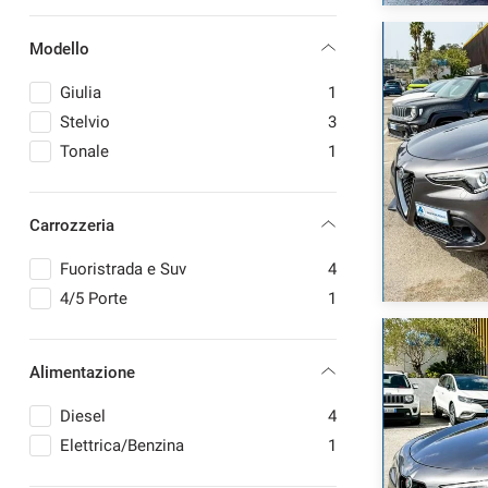
VOLKSWAGEN
2
Modello
VOLVO
1
Giulia
1
mpre
Cookie necessari
Stelvio
3
ilitato
Tonale
1
Cookie delle preferenze
Carrozzeria
Cookie per il miglioramento dell'esperienza utente
Fuoristrada e Suv
4
4/5 Porte
1
Cookie analitici
Cookie di marketing
Alimentazione
Diesel
4
Elettrica/Benzina
1