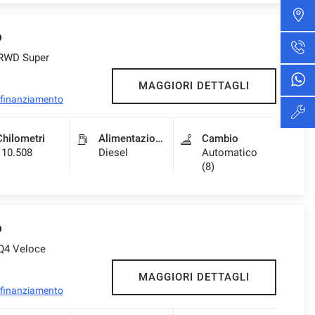
o
 RWD Super
MAGGIORI DETTAGLI
l finanziamento
Chilometri
Alimentazione
Cambio
110.508
Diesel
Automatico
(8)
o
 Q4 Veloce
MAGGIORI DETTAGLI
l finanziamento