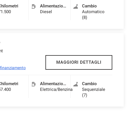
Chilometri
Alimentazione
Cambio
71.500
Diesel
Automatico
(8)
e
nt
MAGGIORI DETTAGLI
l finanziamento
Chilometri
Alimentazione
Cambio
57.400
Elettrica/Benzina
Sequenziale
(7)