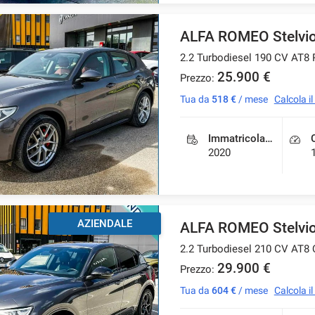
ALFA ROMEO Stelvi
2.2 Turbodiesel 190 CV AT8
25.900 €
Prezzo:
Tua da
518 €
/ mese
Calcola i
Immatricolazione
2020
AZIENDALE
ALFA ROMEO Stelvi
2.2 Turbodiesel 210 CV AT8
29.900 €
Prezzo:
Tua da
604 €
/ mese
Calcola i