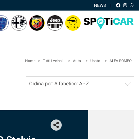
NEWS
Home
>
Tutti i veicoli
>
Auto
>
Usato
>
ALFA-ROMEO
OFFERTA