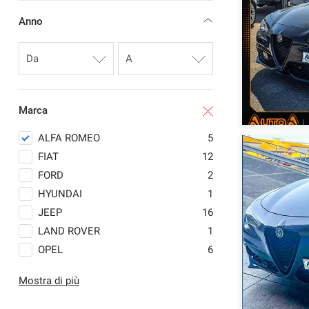
questi
Anno
strumenti
di
tracciamento
si
rimanda
alla
cookie
Marca
policy.
Puoi
ALFA ROMEO
5
rivedere
FIAT
12
e
FORD
2
modificare
le
HYUNDAI
1
tue
JEEP
16
scelte
LAND ROVER
1
in
qualsiasi
OPEL
6
momento.
PEUGEOT
4
Mostra di più
RENAULT
4
SSANGYONG
1
a