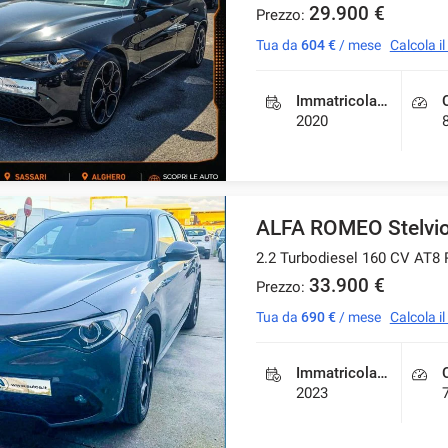
29.900 €
Prezzo:
Tua da
604 €
/ mese
Calcola i
Immatricolazione
2020
ALFA ROMEO Stelvi
2.2 Turbodiesel 160 CV AT8 
33.900 €
Prezzo:
Tua da
690 €
/ mese
Calcola i
Immatricolazione
2023