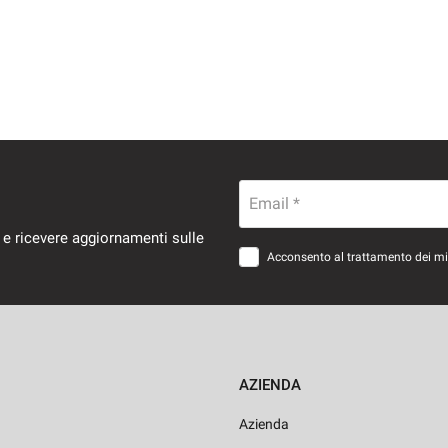
Email *
 e ricevere aggiornamenti sulle
Acconsento al trattamento dei miei
AZIENDA
Azienda