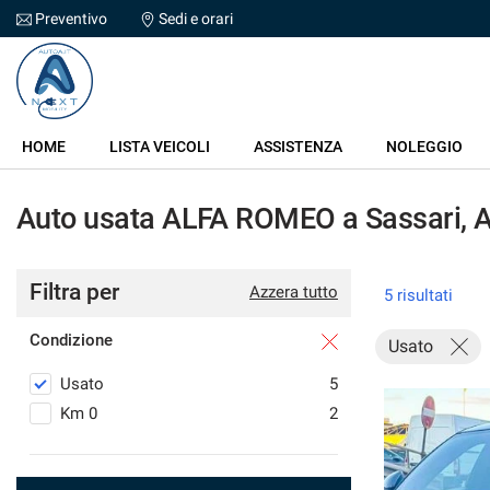
Preventivo
Sedi e orari
Le
tue
preferenze
di
HOME
consenso
HOME
LISTA VEICOLI
ASSISTENZA
NOLEGGIO
Il
LISTA VEICOLI
seguente
Auto usata ALFA ROMEO a Sassari, 
pannello
ASSISTENZA
ti
consente
di
Filtra per
NOLEGGIO
Azzera tutto
5 risultati
esprimere
le
Condizione
tue
Usato
VALUTAZIONE USATO
preferenze
Usato
5
di
consenso
DICONO DI NOI
Km 0
2
alle
tecnologie
CONTATTI
di