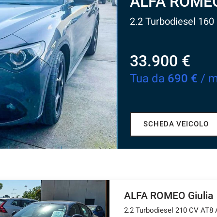
A
1.5
3
Tu
ALFA ROMEO Giulia
2.2 Turbodiesel 210 CV AT8