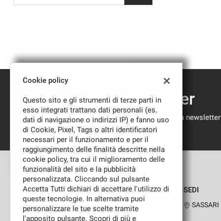
Cookie policy
Iscriviti alla newsletter
Questo sito e gli strumenti di terze parti in
esso integrati trattano dati personali (es.
Compila il modulo sottostante per iscriverti alla newsletter
dati di navigazione o indirizzi IP) e fanno uso
nostre novità.
di Cookie, Pixel, Tags o altri identificatori
necessari per il funzionamento e per il
raggiungimento delle finalità descritte nella
cookie policy, tra cui il miglioramento delle
funzionalità del sito e la pubblicità
personalizzata. Cliccando sul pulsante
Accetta Tutti dichiari di accettare l'utilizzo di
SEDI
queste tecnologie. In alternativa puoi
SASSARI
personalizzare le tue scelte tramite
l'apposito pulsante. Scopri di più e