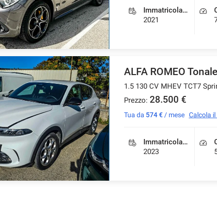
Immatricolazione
2021
ALFA ROMEO Tonal
1.5 130 CV MHEV TCT7 Spri
28.500 €
Prezzo:
Tua da
574 €
/ mese
Calcola i
Immatricolazione
2023