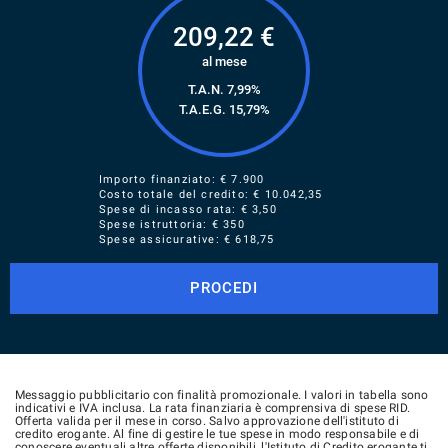
209,22
€
al mese
T.A.N. 7,99%
T.A.E.G.
15,79
%
Importo finanziato: €
7.900
Costo totale del credito: €
10.042,35
Spese di incasso rata: € 3,50
Spese istruttoria: € 350
Spese assicurative: €
618,75
PROCEDI
Messaggio pubblicitario con finalità promozionale. I valori in tabella sono
indicativi e IVA inclusa. La rata finanziaria è comprensiva di spese RID.
Offerta valida per il mese in corso. Salvo approvazione dell'istituto di
credito erogante. Al fine di gestire le tue spese in modo responsabile e di
conoscere eventuali altre offerte disponibili, l'Istituto di Credito erogante ti