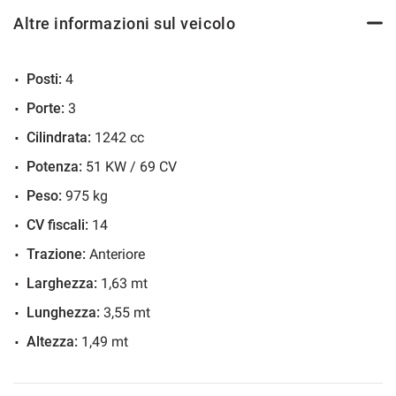
ESP
Altre informazioni sul veicolo
Immobilizzatore elettronico
Park Distance Control
Posti:
4
Sedile posteriore sdoppiato
Porte:
3
Servosterzo
Cilindrata:
1242 cc
Specchietti laterali elettrici
Potenza:
51 KW / 69 CV
Peso:
975 kg
CV fiscali:
14
Trazione:
Anteriore
Larghezza:
1,63 mt
Lunghezza:
3,55 mt
Altezza:
1,49 mt