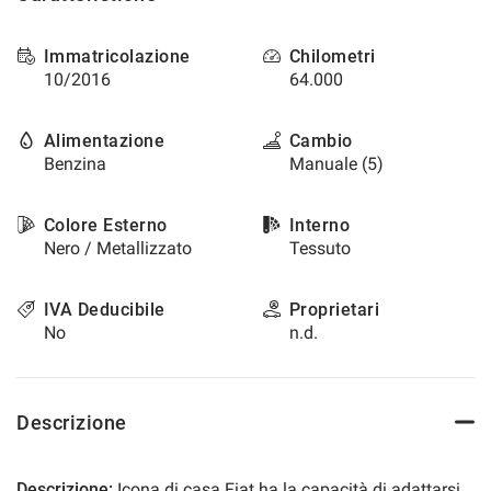
questi
strumenti
Immatricolazione
Chilometri
di
10/2016
64.000
tracciamento
si
rimanda
Alimentazione
Cambio
alla
Benzina
Manuale (5)
cookie
policy.
Puoi
Colore Esterno
Interno
rivedere
Nero / Metallizzato
Tessuto
e
modificare
le
IVA Deducibile
Proprietari
tue
No
n.d.
scelte
in
qualsiasi
momento.
Descrizione
a
Descrizione:
Icona di casa Fiat ha la capacità di adattarsi