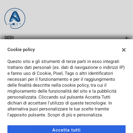
SEDI
SASSARI
Cookie policy
AZIENDA
ALGHERO
Questo sito e gli strumenti di terze parti in esso integrati
Azienda
trattano dati personali (es. dati di navigazione o indirizzi IP)
e fanno uso di Cookie, Pixel, Tags o altri identificatori
Contatti
necessari per il funzionamento e per il raggiungimento
delle finalità descritte nella cookie policy, tra cui il
miglioramento delle funzionalità del sito e la pubblicità
personalizzata. Cliccando sul pulsante Accetta Tutti
TORNA IN CIMA
dichiari di accettare l'utilizzo di queste tecnologie. In
alternativa puoi personalizzare le tue scelte tramite
Copyright © 2026 Auto A Spa - P.IVA 01216200905 -
Leggi
l'apposito pulsante. Scopri di più e personalizza.
l'informativa sulla privacy
-
Cookie Policy
Sito creato da:
Accetta tutti