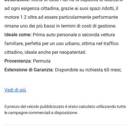
ad ogni esigenza cittadina, grazie ai suoi spazi ridotti, il
motore 1.2 oltre ad essere particolarmente performante
mpre
Cookie necessari
rimane uno dei più bassi in termini di costi di gestione.
ilitato
Ideale come:
Prima auto personale o seconda vettura
familiare, perfetta per un uso urbano, ottima nel traffico
Cookie delle preferenze
cittadino, ideale anche per neopatentati.
Provenienza
: Permuta
Cookie per il miglioramento dell'esperienza utente
Estensione di Garanzia
: Disponibile su richiesta 60 mesi;
12 mesi INCLUSA
Cookie analitici
Finanziabile
: SI, chiedi in concessionaria per un piano
Vedi di più
Cookie di marketing
finanziario personalizzato.
Dove
: Disponibile anche per Test Drive a Sassari in Via
Il prezzo del veicolo pubblicizzato è stato calcolato utilizzando tutte
le campagne commerciali a disposizione.
Predda Niedda 16 Tel: 0792537959 oppure su richiesta ad
Leggi
la
Alghero Tel: 079986857
cookie
policy