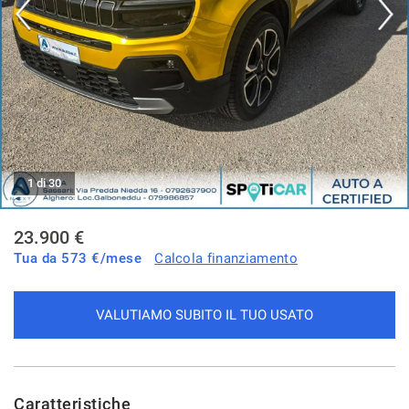
tracciamento
che
NEWS
adottiamo
per
offrire
le
funzionalità
e
svolgere
le
1 di 30
attività
di
seguito
23.900 €
descritte.
Tua da
573
€/mese
Calcola finanziamento
Per
ottenere
maggiori
VALUTIAMO SUBITO IL TUO USATO
informazioni
sull'utilità
e
sul
funzionamento
Caratteristiche
di