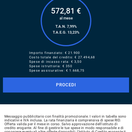
572,81
€
al mese
T.A.N. 7,99%
T.A.E.G.
13,23
%
Importo finanziato: €
21.900
Costo totale del credito: €
27.494,68
Spese di incasso rata: € 3,50
Spese istruttoria: € 350
Spese assicurative: €
1.668,75
PROCEDI
Messaggio pubblicitario con finalità promozionale. I valori in tabella sono
indicativi e IVA inclusa. La rata finanziaria è comprensiva di spese RID.
Offerta valida per il mese in corso. Salvo approvazione dell'istituto di
credito erogante. Al fine di gestire le tue spese in modo responsabile e di
conoscere eventuali altre offerte disponibili, l'Istituto di Credito erogante ti