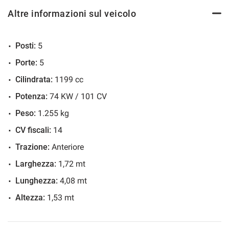
Cruise Control
Altre informazioni sul veicolo
ESP
Fendinebbia
Posti:
5
Filtro antiparticolato
Porte:
5
Immobilizzatore elettronico
Cilindrata:
1199 cc
Park Distance Control
Potenza:
74 KW / 101 CV
Sedile posteriore sdoppiato
Servosterzo
Peso:
1.255 kg
Specchietti laterali elettrici
CV fiscali:
14
Telecamera per parcheggio assistito
Trazione:
Anteriore
Larghezza:
1,72 mt
Lunghezza:
4,08 mt
Altezza:
1,53 mt