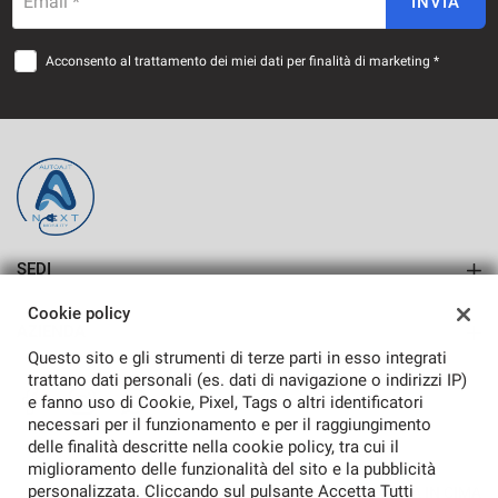
Email *
INVIA
Acconsento al trattamento dei miei dati per finalità di marketing *
SEDI
SASSARI
Cookie policy
AZIENDA
ALGHERO
Questo sito e gli strumenti di terze parti in esso integrati
Azienda
trattano dati personali (es. dati di navigazione o indirizzi IP)
e fanno uso di Cookie, Pixel, Tags o altri identificatori
Contatti
necessari per il funzionamento e per il raggiungimento
delle finalità descritte nella cookie policy, tra cui il
miglioramento delle funzionalità del sito e la pubblicità
personalizzata. Cliccando sul pulsante Accetta Tutti
TORNA IN CIMA