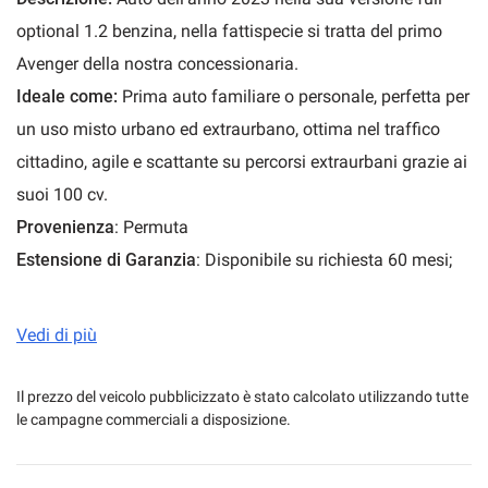
optional 1.2 benzina, nella fattispecie si tratta del primo
Avenger della nostra concessionaria.
mpre
Cookie necessari
Ideale come:
Prima auto familiare o personale, perfetta per
ilitato
un uso misto urbano ed extraurbano, ottima nel traffico
cittadino, agile e scattante su percorsi extraurbani grazie ai
Cookie delle preferenze
suoi 100 cv.
Provenienza
: Permuta
Cookie per il miglioramento dell'esperienza utente
Estensione di Garanzia
: Disponibile su richiesta 60 mesi;
12 mesi INCLUSA
Cookie analitici
Finanziabile
: SI, chiedi in concessionaria per un piano
Vedi di più
Cookie di marketing
finanziario personalizzato.
Dove
: Disponibile anche per Test Drive a Sassari in Via
Il prezzo del veicolo pubblicizzato è stato calcolato utilizzando tutte
le campagne commerciali a disposizione.
Predda Niedda 16 Tel: 0792537959 oppure su richiesta ad
Leggi
la
Alghero Tel: 079986857
cookie
policy