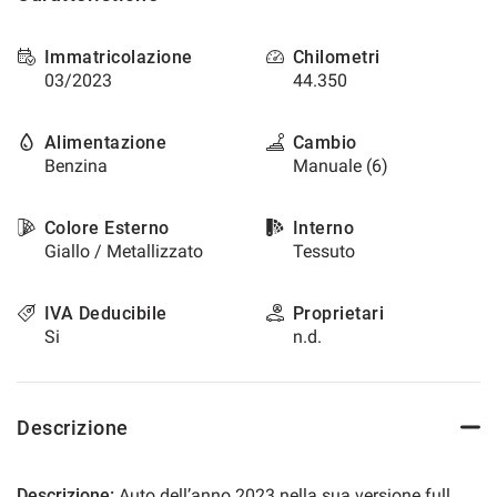
questi
strumenti
Immatricolazione
Chilometri
di
03/2023
44.350
tracciamento
si
rimanda
Alimentazione
Cambio
alla
Benzina
Manuale (6)
cookie
policy.
Puoi
Colore Esterno
Interno
rivedere
Giallo / Metallizzato
Tessuto
e
modificare
le
IVA Deducibile
Proprietari
tue
Si
n.d.
scelte
in
qualsiasi
momento.
Descrizione
a
Descrizione:
Auto dell’anno 2023 nella sua versione full