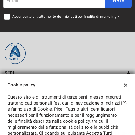
Email *
INVIA
Acconsento al trattamento dei miei dati per finalità di marketing *
SEDI
SASSARI
Cookie policy
AZIENDA
ALGHERO
Questo sito e gli strumenti di terze parti in esso integrati
Azienda
trattano dati personali (es. dati di navigazione o indirizzi IP)
e fanno uso di Cookie, Pixel, Tags o altri identificatori
Contatti
necessari per il funzionamento e per il raggiungimento
delle finalità descritte nella cookie policy, tra cui il
miglioramento delle funzionalità del sito e la pubblicità
personalizzata. Cliccando sul pulsante Accetta Tutti
TORNA IN CIMA