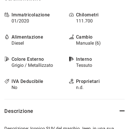
questi
strumenti
Immatricolazione
Chilometri
di
01/2020
111.700
tracciamento
si
rimanda
Alimentazione
Cambio
alla
Diesel
Manuale (6)
cookie
policy.
Puoi
Colore Esterno
Interno
rivedere
Grigio / Metallizzato
Tessuto
e
modificare
le
IVA Deducibile
Proprietari
tue
No
n.d.
scelte
in
qualsiasi
momento.
Descrizione
a
Descrizione: Iconico SUV del marchio Jeep, in una sua