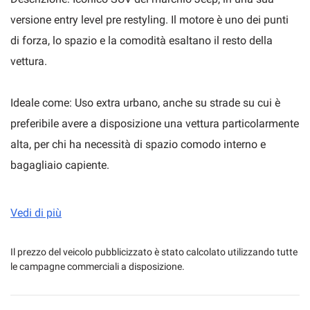
versione entry level pre restyling. Il motore è uno dei punti
di forza, lo spazio e la comodità esaltano il resto della
mpre
Cookie necessari
vettura.
ilitato
Ideale come: Uso extra urbano, anche su strade su cui è
Cookie delle preferenze
preferibile avere a disposizione una vettura particolarmente
alta, per chi ha necessità di spazio comodo interno e
Cookie per il miglioramento dell'esperienza utente
bagagliaio capiente.
Cookie analitici
Provenienza: Permuta
Vedi di più
Cookie di marketing
Estensione di Garanzia: Disponibile su richiesta 60 mesi da
Il prezzo del veicolo pubblicizzato è stato calcolato utilizzando tutte
le campagne commerciali a disposizione.
data prima immatricolazione; 12 mesi INCLUSA
Leggi
la
cookie
policy