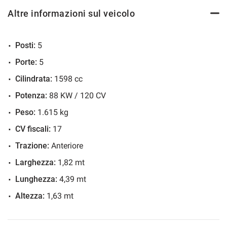
Cruise Control
Altre informazioni sul veicolo
*ANNUNCIO IN AGGIORNAMENTO*
ESP
Fendinebbia
Posti:
5
n.b: auto attualmente in fase di ripristino, le condizioni
Filtro antiparticolato
esterne possono differire in una condizione migliorativa al
Porte:
5
Immobilizzatore elettronico
momento della consegna, contattaci in attesa
Cilindrata:
1598 cc
Park Distance Control
dell’aggiornamento grafico per avere in anteprima le foto
Potenza:
88 KW / 120 CV
Sedile posteriore sdoppiato
della vettura.
Servosterzo
Peso:
1.615 kg
Specchietti laterali elettrici
CV fiscali:
17
Trazione:
Anteriore
Larghezza:
1,82 mt
Lunghezza:
4,39 mt
Altezza:
1,63 mt