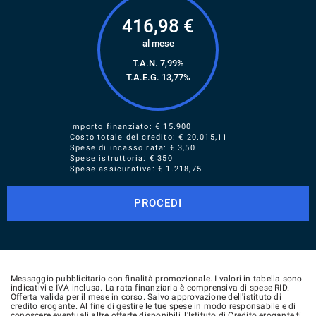
416,98
€
al mese
T.A.N. 7,99%
T.A.E.G.
13,77
%
Importo finanziato: €
15.900
Costo totale del credito: €
20.015,11
Spese di incasso rata: € 3,50
Spese istruttoria: € 350
Spese assicurative: €
1.218,75
PROCEDI
Messaggio pubblicitario con finalità promozionale. I valori in tabella sono
indicativi e IVA inclusa. La rata finanziaria è comprensiva di spese RID.
Offerta valida per il mese in corso. Salvo approvazione dell'istituto di
credito erogante. Al fine di gestire le tue spese in modo responsabile e di
conoscere eventuali altre offerte disponibili, l'Istituto di Credito erogante ti