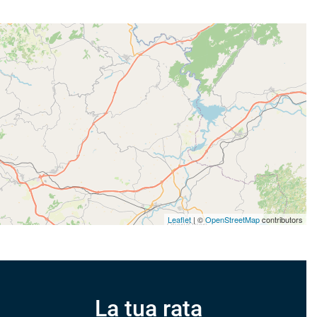
Leaflet
| ©
OpenStreetMap
contributors
La tua rata