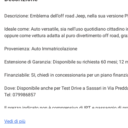
Descrizione: Emblema dell’off road Jeep, nella sua versione Pl
Ideale come: Auto versatile, sia nell’uso quotidiano cittadino i
oppure come vettura adatta al puro divertimento off road, gra
Provenienza: Auto Immatricolazione
Estensione di Garanzia: Disponibile su richiesta 60 mesi; 12
Finanziabile: SI, chiedi in concessionaria per un piano finanzi
Dove: Disponibile anche per Test Drive a Sassari in Via Pred
Tel: 079986857
Il prezzo indicato non è comprensivo di IPT e passaggio di pro
AutoA è un punto di riferimento per l'acquisto di vetture usate,
vieni a trovarci per conoscere tutto il nostro parco.
Vedi di più