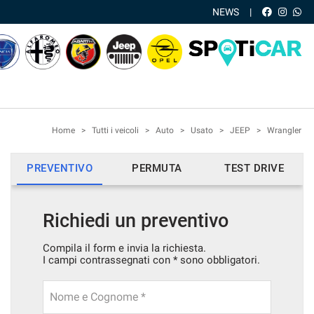
NEWS
Home
>
Tutti i veicoli
>
Auto
>
Usato
>
JEEP
>
Wrangler
PREVENTIVO
PERMUTA
TEST DRIVE
Richiedi un preventivo
Compila il form e invia la richiesta.
I campi contrassegnati con * sono obbligatori.
Nome e Cognome *