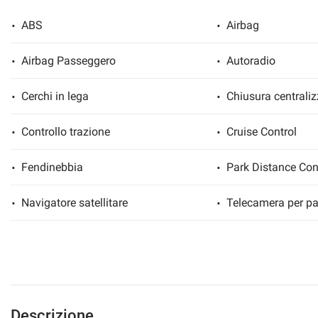
ABS
Airbag
Airbag Passeggero
Autoradio
mpre
Cookie necessari
ilitato
Cerchi in lega
Chiusura centraliz
Cookie delle preferenze
Controllo trazione
Cruise Control
Cookie per il miglioramento dell'esperienza utente
Fendinebbia
Park Distance Con
Cookie analitici
Navigatore satellitare
Telecamera per pa
Cookie di marketing
Descrizione