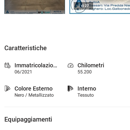
questi
1 di 27
strumenti
di
tracciamento
si
rimanda
alla
cookie
Caratteristiche
policy.
Puoi
rivedere
Immatricolazione
Chilometri
e
06/2021
55.200
modificare
le
tue
Colore Esterno
Interno
scelte
Nero / Metallizzato
Tessuto
in
qualsiasi
momento.
Equipaggiamenti
a