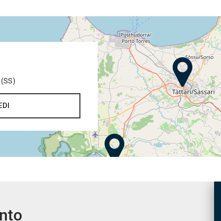
 (SS)
EDI
ento