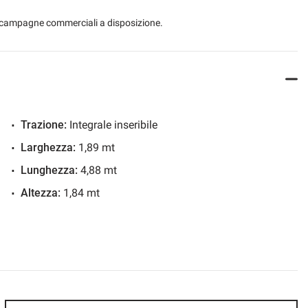
 le campagne commerciali a disposizione.
ne possono differire in una condizione migliorativa al
to grafico per avere in anteprima le foto della vettura.
Trazione:
Integrale inseribile
Larghezza:
1,89 mt
Lunghezza:
4,88 mt
Altezza:
1,84 mt