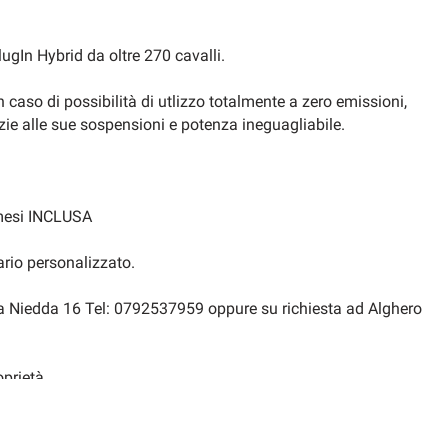
ugIn Hybrid da oltre 270 cavalli.
n caso di possibilità di utlizzo totalmente a zero emissioni,
zie alle sue sospensioni e potenza ineguagliabile.
 mesi INCLUSA
ario personalizzato.
da Niedda 16 Tel: 0792537959 oppure su richiesta ad Alghero
prietà.
 aziendali e KM0, oltre 100 auto disponibili nel nostro stock,