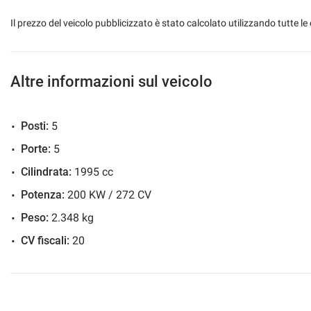
*ANNUNCIO IN AGGIORNAMENTO*
Il prezzo del veicolo pubblicizzato è stato calcolato utilizzando tutte
n.b: auto attualmente in fase di ripristino, le condizioni ester
momento della consegna, contattaci in attesa dell’aggiornamen
Altre informazioni sul veicolo
Posti:
5
Porte:
5
Cilindrata:
1995 cc
Potenza:
200 KW / 272 CV
Peso:
2.348 kg
CV fiscali:
20