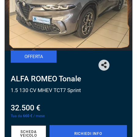
tracciamento
che
NEWS
adottiamo
per
offrire
le
funzionalità
e
svolgere
OFFERTA
le
attività
di
seguito
ALFA ROMEO Tonale
descritte.
Per
1.5 130 CV MHEV TCT7 Sprint
ottenere
maggiori
32.500 €
informazioni
sull'utilità
Tua da
660 €
/ mese
e
sul
funzionamento
SCHEDA
RICHIEDI INFO
VEICOLO
di