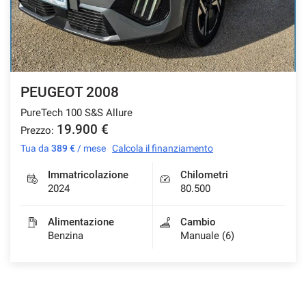
Salva
le
impostazioni
PEUGEOT 2008
PureTech 100 S&S Allure
19.900 €
Prezzo:
Tua da
389 €
/ mese
Calcola il finanziamento
Immatricolazione
Chilometri
2024
80.500
Alimentazione
Cambio
Benzina
Manuale (6)