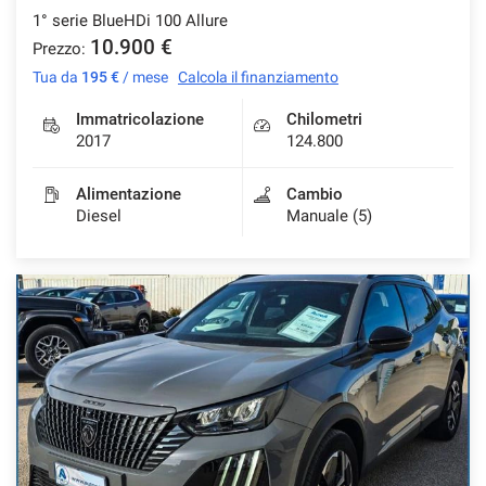
1° serie BlueHDi 100 Allure
10.900 €
Prezzo:
Tua da
195 €
/ mese
Calcola il finanziamento
mpre
Cookie necessari
ilitato
Immatricolazione
Chilometri
2017
124.800
Cookie delle preferenze
Alimentazione
Cambio
Diesel
Manuale (5)
Cookie per il miglioramento dell'esperienza utente
Cookie analitici
Cookie di marketing
Leggi
la
cookie
policy