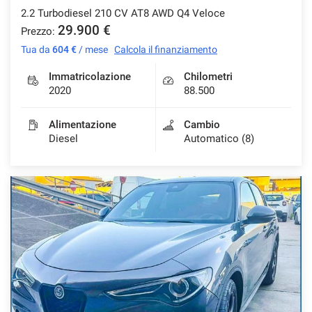
2.2 Turbodiesel 210 CV AT8 AWD Q4 Veloce
29.900 €
Prezzo:
Tua da
604 €
/ mese
Calcola il finanziamento
mpre
Cookie necessari
ilitato
Immatricolazione
Chilometri
2020
88.500
Cookie delle preferenze
Alimentazione
Cambio
Diesel
Automatico (8)
Cookie per il miglioramento dell'esperienza utente
Cookie analitici
Cookie di marketing
Leggi
la
cookie
policy