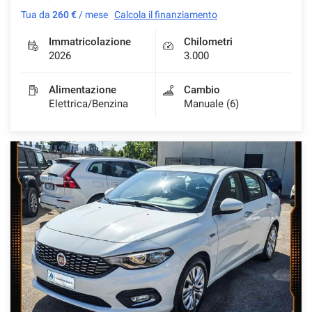
Tua da
260 €
/ mese
Calcola il finanziamento
Immatricolazione
Chilometri
2026
3.000
Alimentazione
Cambio
Elettrica/Benzina
Manuale (6)