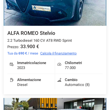
Salva
le
impostazioni
ALFA ROMEO Stelvio
2.2 Turbodiesel 160 CV AT8 RWD Sprint
33.900 €
Prezzo:
Tua da
690 €
/ mese
Calcola il finanziamento
Immatricolazione
Chilometri
2023
77.000
Alimentazione
Cambio
Diesel
Automatico (8)