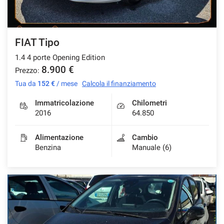
FIAT Tipo
1.4 4 porte Opening Edition
8.900 €
Prezzo:
Tua da
152 €
/ mese
Calcola il finanziamento
Immatricolazione
Chilometri
2016
64.850
Alimentazione
Cambio
Benzina
Manuale (6)