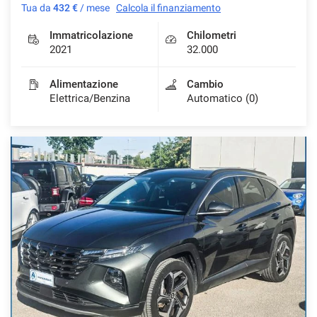
Tua da
432 €
/ mese
Calcola il finanziamento
Immatricolazione
Chilometri
2021
32.000
Alimentazione
Cambio
Elettrica/Benzina
Automatico (0)