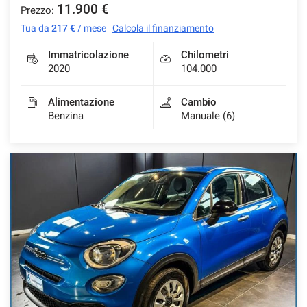
11.900 €
Prezzo:
Tua da
217 €
/ mese
Calcola il finanziamento
Immatricolazione
Chilometri
2020
104.000
Alimentazione
Cambio
Benzina
Manuale (6)