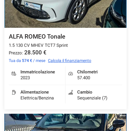
ALFA ROMEO Tonale
1.5 130 CV MHEV TCT7 Sprint
28.500 €
Prezzo:
Tua da
574 €
/ mese
Calcola il finanziamento
Immatricolazione
Chilometri
2023
57.400
Alimentazione
Cambio
Elettrica/Benzina
Sequenziale (7)