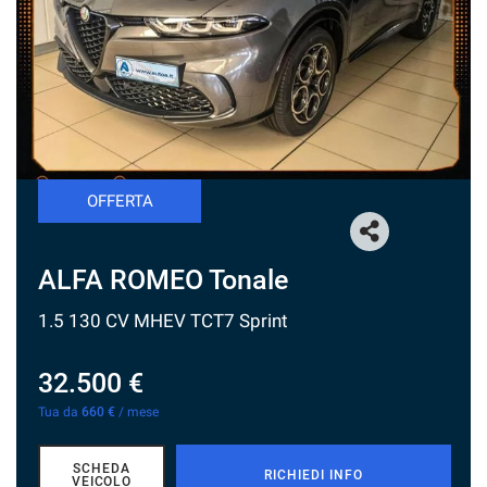
tracciamento
che
NEWS
adottiamo
per
offrire
le
funzionalità
e
svolgere
OFFERTA
le
attività
di
seguito
ALFA ROMEO Tonale
descritte.
Per
1.5 130 CV MHEV TCT7 Sprint
ottenere
maggiori
32.500 €
informazioni
sull'utilità
Tua da
660 €
/ mese
e
sul
funzionamento
SCHEDA
RICHIEDI INFO
VEICOLO
di