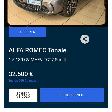
tracciamento
che
NEWS
adottiamo
per
offrire
le
funzionalità
OFFERTA
e
svolgere
le
ALFA ROMEO Tonale
attività
di
1.5 130 CV MHEV TCT7 Sprint
seguito
descritte.
Per
32.500 €
ottenere
Tua da
660 €
/ mese
maggiori
informazioni
sull'utilità
SCHEDA
RICHIEDI INFO
e
VEICOLO
sul
funzionamento
di