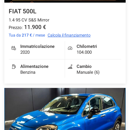
FIAT 500L
1.4 95 CV S&S Mirror
11.900 €
Prezzo:
Tua da
217 €
/ mese
Calcola il finanziamento
Immatricolazione
Chilometri
2020
104.000
Alimentazione
Cambio
Benzina
Manuale (6)