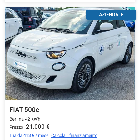
AZIENDALE
FIAT 500e
Berlina 42 kWh
21.000 €
Prezzo:
Tua da
413 €
/ mese
Calcola il finanziamento