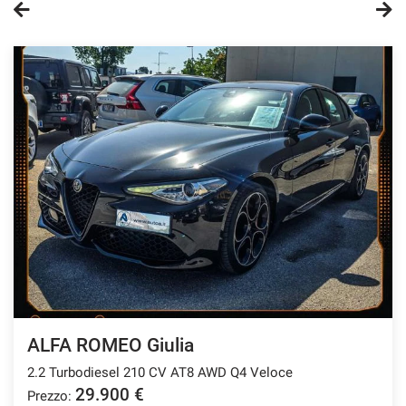
questi
strumenti
di
tracciamento
si
rimanda
alla
cookie
policy.
Puoi
rivedere
e
modificare
le
tue
scelte
in
qualsiasi
ALFA ROMEO Giulia
momento.
2.2 Turbodiesel 210 CV AT8 AWD Q4 Veloce
29.900 €
Prezzo:
a