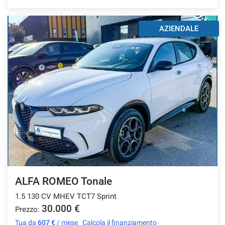
AZIENDALE
ALFA ROMEO Tonale
1.5 130 CV MHEV TCT7 Sprint
30.000 €
Prezzo:
Tua da
607 €
/ mese
Calcola il finanziamento