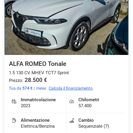
ALFA ROMEO Tonale
1.5 130 CV MHEV TCT7 Sprint
28.500 €
Prezzo:
Tua da
574 €
/ mese
Calcola il finanziamento
Immatricolazione
Chilometri
2023
57.400
Alimentazione
Cambio
Elettrica/Benzina
Sequenziale (7)