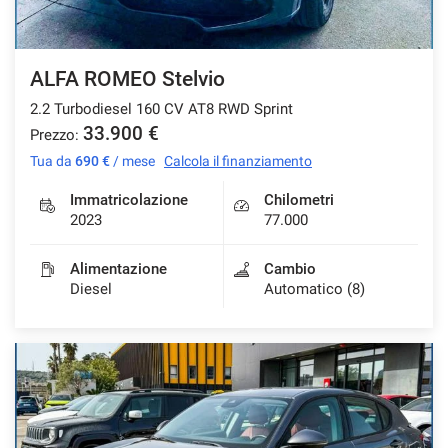
Salva
le
impostazioni
ALFA ROMEO Stelvio
2.2 Turbodiesel 160 CV AT8 RWD Sprint
33.900 €
Prezzo:
Tua da
690 €
/ mese
Calcola il finanziamento
Immatricolazione
Chilometri
2023
77.000
Alimentazione
Cambio
Diesel
Automatico (8)