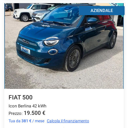
AZIENDALE
FIAT 500
Icon Berlina 42 kWh
19.500 €
Prezzo:
Tua da
381 €
/ mese
Calcola il finanziamento