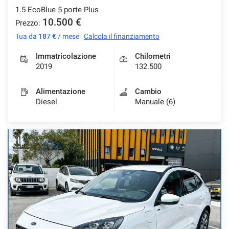
1.5 EcoBlue 5 porte Plus
10.500 €
Prezzo:
Tua da
187 €
/ mese
Calcola il finanziamento
mpre
Cookie necessari
ilitato
Immatricolazione
Chilometri
2019
132.500
Cookie delle preferenze
Alimentazione
Cambio
Diesel
Manuale (6)
Cookie per il miglioramento dell'esperienza utente
Cookie analitici
Cookie di marketing
Leggi
la
cookie
policy