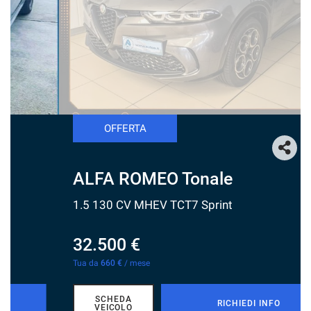
tracciamento
che
NEWS
adottiamo
per
offrire
le
funzionalità
e
svolgere
OFFERTA
le
attività
di
seguito
ALFA ROMEO Tonale
descritte.
Per
1.5 130 CV MHEV TCT7 Sprint
ottenere
maggiori
32.500 €
informazioni
sull'utilità
Tua da
660 €
/ mese
e
sul
funzionamento
SCHEDA
RICHIEDI INFO
VEICOLO
di