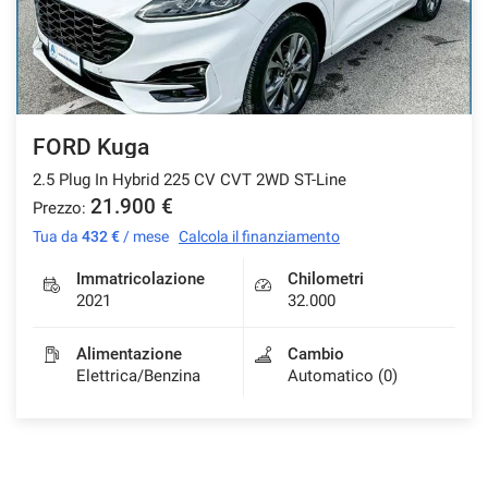
Salva
le
impostazioni
FORD Kuga
2.5 Plug In Hybrid 225 CV CVT 2WD ST-Line
21.900 €
Prezzo:
Tua da
432 €
/ mese
Calcola il finanziamento
Immatricolazione
Chilometri
2021
32.000
Alimentazione
Cambio
Elettrica/Benzina
Automatico (0)