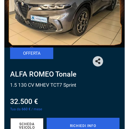
tracciamento
che
NEWS
adottiamo
per
offrire
le
funzionalità
e
svolgere
OFFERTA
le
attività
di
seguito
ALFA ROMEO Tonale
descritte.
Per
1.5 130 CV MHEV TCT7 Sprint
ottenere
maggiori
32.500 €
informazioni
sull'utilità
Tua da
660 €
/ mese
e
sul
funzionamento
SCHEDA
RICHIEDI INFO
VEICOLO
di