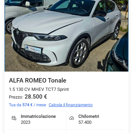
ALFA ROMEO Tonale
1.5 130 CV MHEV TCT7 Sprint
28.500 €
Prezzo:
Tua da
574 €
/ mese
Calcola il finanziamento
Immatricolazione
Chilometri
2023
57.400