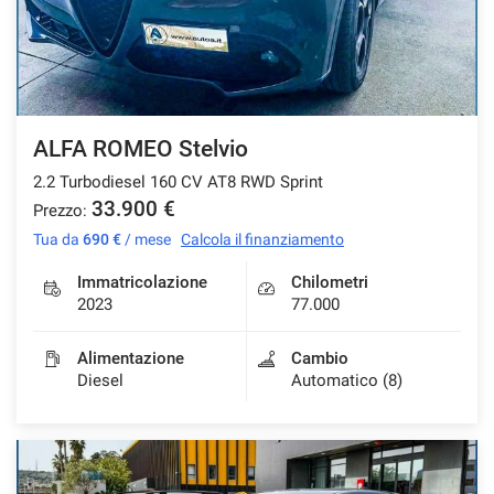
Salva
le
impostazioni
ALFA ROMEO Stelvio
2.2 Turbodiesel 160 CV AT8 RWD Sprint
33.900 €
Prezzo:
Tua da
690 €
/ mese
Calcola il finanziamento
Immatricolazione
Chilometri
2023
77.000
Alimentazione
Cambio
Diesel
Automatico (8)