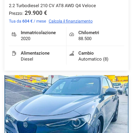
2.2 Turbodiesel 210 CV AT8 AWD Q4 Veloce
29.900 €
Prezzo:
Tua da
604 €
/ mese
Calcola il finanziamento
mpre
Cookie necessari
ilitato
Immatricolazione
Chilometri
2020
88.500
Cookie delle preferenze
Alimentazione
Cambio
Diesel
Automatico (8)
Cookie per il miglioramento dell'esperienza utente
Cookie analitici
Cookie di marketing
Leggi
la
cookie
policy