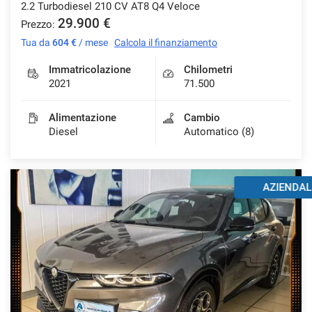
2.2 Turbodiesel 210 CV AT8 Q4 Veloce
29.900 €
Prezzo:
Tua da
604 €
/ mese
Calcola il finanziamento
Immatricolazione
Chilometri
2021
71.500
Alimentazione
Cambio
Diesel
Automatico (8)
AZIENDALE