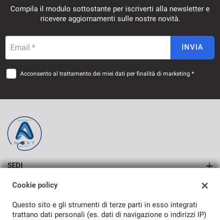
Compila il modulo sottostante per iscriverti alla newsletter e
Salva
ricevere aggiornamenti sulle nostre novità.
le
impostazioni
Email *
INVIA
Acconsento al trattamento dei miei dati per finalità di marketing *
SEDI
SASSARI
Cookie policy
AZIENDA
ALGHERO
Questo sito e gli strumenti di terze parti in esso integrati
Azienda
trattano dati personali (es. dati di navigazione o indirizzi IP)