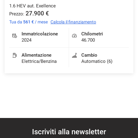
1.6 HEV aut. Exellence
27.900 €
Prezzo:
Tua da
561 €
/ mese
Calcola il finanziamento
mpre
Cookie necessari
ilitato
Immatricolazione
Chilometri
2024
46.700
Cookie delle preferenze
Alimentazione
Cambio
Elettrica/Benzina
Automatico (6)
Cookie per il miglioramento dell'esperienza utente
Cookie analitici
Cookie di marketing
Leggi
la
Iscriviti alla newsletter
cookie
policy