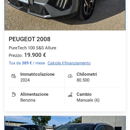
Salva
le
impostazioni
PEUGEOT 2008
PureTech 100 S&S Allure
19.900 €
Prezzo:
Tua da
389 €
/ mese
Calcola il finanziamento
Immatricolazione
Chilometri
2024
80.500
Alimentazione
Cambio
Benzina
Manuale (6)