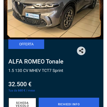
tracciamento
che
NEWS
adottiamo
per
offrire
le
funzionalità
e
svolgere
OFFERTA
le
attività
di
seguito
ALFA ROMEO Tonale
descritte.
Per
1.5 130 CV MHEV TCT7 Sprint
ottenere
maggiori
32.500 €
informazioni
sull'utilità
Tua da
660 €
/ mese
e
sul
funzionamento
SCHEDA
RICHIEDI INFO
VEICOLO
di