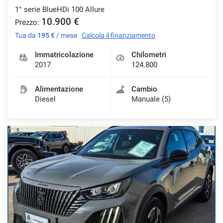
1° serie BlueHDi 100 Allure
10.900 €
Prezzo:
Tua da
195 €
/ mese
Calcola il finanziamento
mpre
Cookie necessari
ilitato
Immatricolazione
Chilometri
2017
124.800
Cookie delle preferenze
Alimentazione
Cambio
Diesel
Manuale (5)
Cookie per il miglioramento dell'esperienza utente
Cookie analitici
Cookie di marketing
Leggi
la
cookie
policy