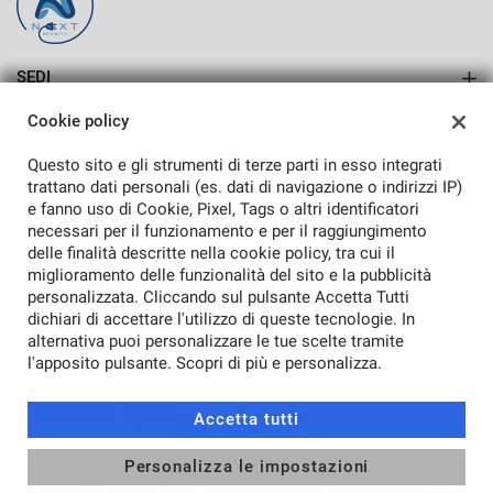
Salva
le
impostazioni
SEDI
SASSARI
Cookie policy
AZIENDA
ALGHERO
Questo sito e gli strumenti di terze parti in esso integrati
Azienda
trattano dati personali (es. dati di navigazione o indirizzi IP)
e fanno uso di Cookie, Pixel, Tags o altri identificatori
Contatti
necessari per il funzionamento e per il raggiungimento
delle finalità descritte nella cookie policy, tra cui il
miglioramento delle funzionalità del sito e la pubblicità
personalizzata. Cliccando sul pulsante Accetta Tutti
TORNA IN CIMA
dichiari di accettare l'utilizzo di queste tecnologie. In
alternativa puoi personalizzare le tue scelte tramite
Copyright © 2026 Auto A Spa - P.IVA 01216200905 -
Leggi
l'apposito pulsante. Scopri di più e personalizza.
l'informativa sulla privacy
-
Cookie Policy
Sito creato da:
Accetta tutti
Personalizza le impostazioni
CONTATTACI