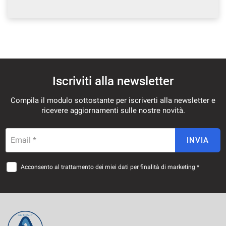
mpre
Cookie necessari
ilitato
Cookie delle preferenze
Iscriviti alla newsletter
Compila il modulo sottostante per iscriverti alla newsletter e
Cookie per il miglioramento dell'esperienza utente
ricevere aggiornamenti sulle nostre novità.
Cookie analitici
Email *
INVIA
Cookie di marketing
Acconsento al trattamento dei miei dati per finalità di marketing *
Leggi
la
cookie
policy