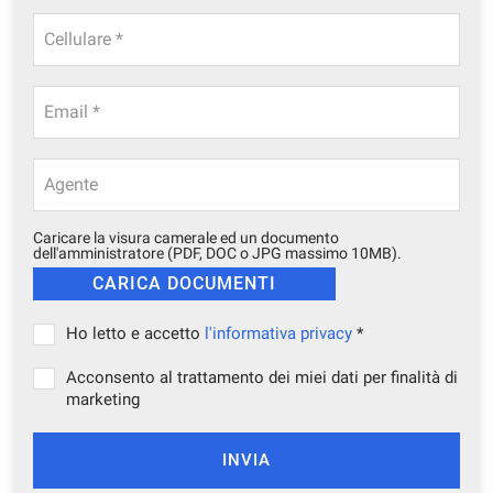
questi
Cellulare *
strumenti
di
tracciamento
si
Email *
rimanda
alla
cookie
Agente
policy.
Puoi
Caricare la visura camerale ed un documento
rivedere
dell'amministratore (PDF, DOC o JPG massimo 10MB).
e
modificare
le
tue
Ho letto e accetto
l'informativa privacy
*
scelte
in
Acconsento al trattamento dei miei dati per finalità di
qualsiasi
marketing
momento.
INVIA
a