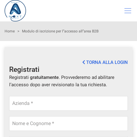
Le
tue
preferenze
di
HOME
Home
>
Modulo di iscrizione per l”accesso all”area B2B
consenso
Il
LISTA VEICOLI
seguente
pannello
TORNA ALLA LOGIN
ASSISTENZA
ti
Registrati
consente
Registrati
gratuitamente
. Provvederemo ad abilitare
di
NOLEGGIO
esprimere
l’accesso dopo aver revisionato la tua richiesta.
le
tue
VALUTAZIONE USATO
preferenze
Azienda *
di
consenso
DICONO DI NOI
alle
Nome e Cognome *
tecnologie
CONTATTI
di