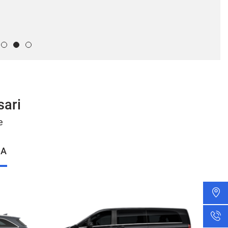
sari
e
IA