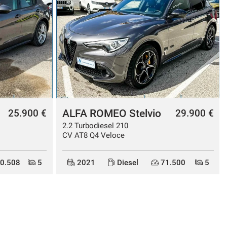
ALFA ROMEO Tonale
29.900 €
32.500 €
1.5 130 CV MHEV
TCT7 Sprint
.500
5
2026
Elettrica/Benzina
0
5