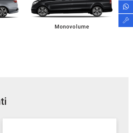
Monovolume
ti