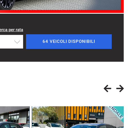
erca per rata
64 VEICOLI DISPONIBILI